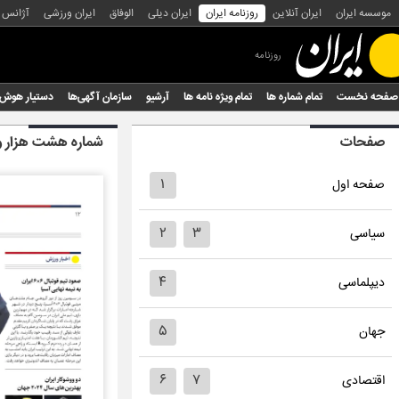
موسسه ایران
ایران آنلاین
روزنامه ایران
ایران دیلی
الوفاق
ایران ورزشی
آژانس
روزنامه
صفحه نخست
تمام شماره ها
تمام ویژه نامه ها
آرشیو
سازمان آگهی‌ها
دستیار هوش
صفحات
شماره هشت هزار 
۱
صفحه اول
۲
۳
سیاسی
۴
دیپلماسی
۵
جهان
۶
۷
اقتصادی