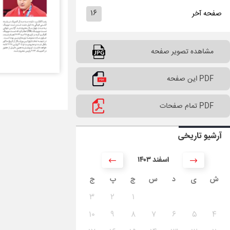
۱۶
صفحه آخر
مشاهده تصویر صفحه
PDF این صفحه
PDF تمام صفحات
آرشیو تاریخی
۱۴۰۳ اسفند
ش
ی
د
س
چ
پ
ج
۳
۲
۱
۱۰
۹
۸
۷
۶
۵
۴