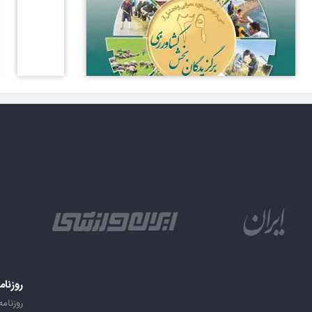
روزنام
روزنامه