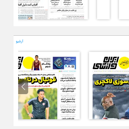
آرشیو