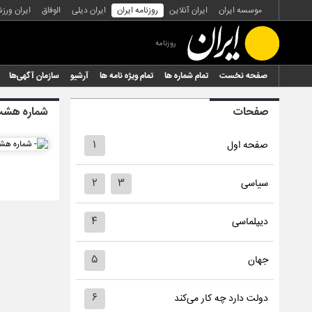
موسسه ایران
ایران آنلاین
روزنامه ایران
ایران دیلی
الوفاق
ایران ورز
روزنامه
صفحه نخست
تمام شماره ها
تمام ویژه نامه ها
آرشیو
سازمان آگهی‌ها
صفحات
شماره هشت
۱
صفحه اول
۲
۳
سیاسی
۴
دیپلماسی
۵
جهان
۶
دولت دارد چه کار می‌کند