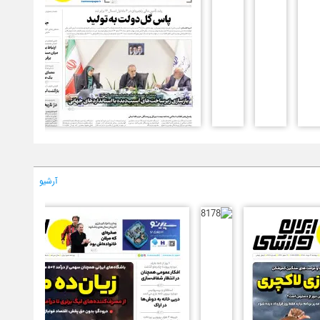
آرشیو