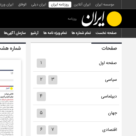
موسسه ایران
ایران آنلاین
روزنامه ایران
ایران دیلی
الوفاق
ایران ورز
روزنامه
صفحه نخست
تمام شماره ها
تمام ویژه نامه ها
آرشیو
سازمان آگهی‌ها
صفحات
شماره هشت
۱
صفحه اول
۲
۳
سیاسی
۴
دیپلماسی
۵
جهان
۶
۷
اقتصادی