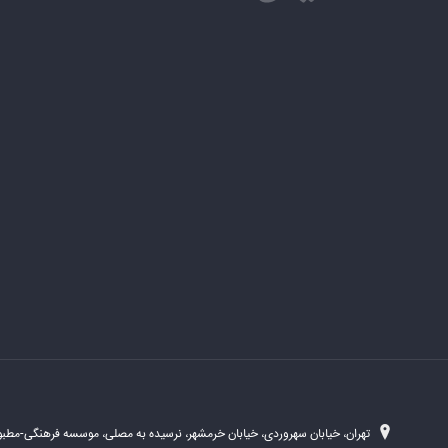
تهران، خیابان سهروردی، خیابان خرمشهر، نرسیده به مصلی، موسسه فرهنگی-مطبوع