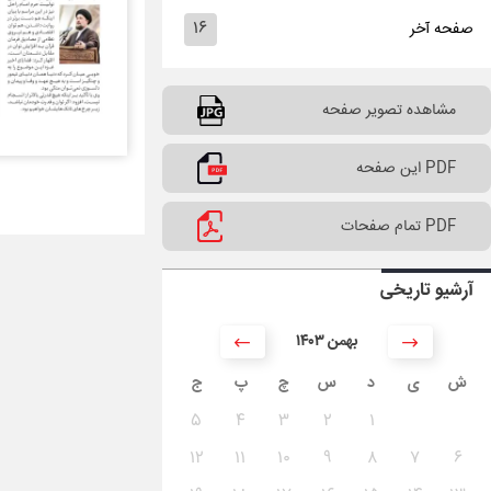
۱۶
صفحه آخر
مشاهده تصویر صفحه
PDF این صفحه
PDF تمام صفحات
آرشیو تاریخی
۱۴۰۳ بهمن
ش
ی
د
س
چ
پ
ج
۵
۴
۳
۲
۱
۱۲
۱۱
۱۰
۹
۸
۷
۶