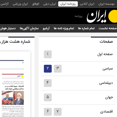
موسسه ایران
ایران آنلاین
روزنامه ایران
ایران دیلی
الوفاق
ایران ورزشی
آژانس
روزنامه
صفحه نخست
تمام شماره ها
تمام ویژه نامه ها
آرشیو
سازمان آگهی‌ها
دستیار هوش
صفحات
شماره هشت هزار و
۱
صفحه اول
۲
۳
سیاسی
۴
دیپلماسی
۵
جهان
۶
۷
اقتصادی