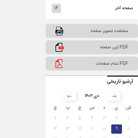
۱۶
صفحه آخر
مشاهده تصویر صفحه
PDF این صفحه
PDF تمام صفحات
آرشیو تاریخی
۱۴۰۳ دی
ش
ی
د
س
چ
پ
ج
۷
۶
۵
۴
۳
۲
۱
۱۴
۱۳
۱۲
۱۱
۱۰
۹
۸