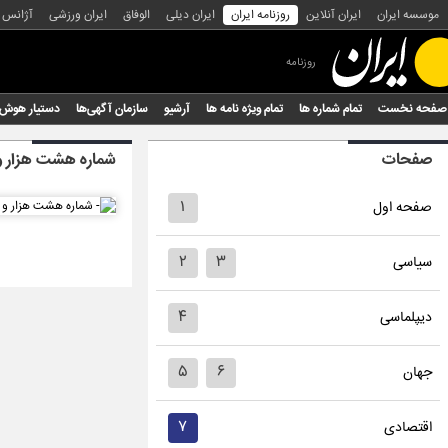
موسسه ایران
ایران آنلاین
روزنامه ایران
ایران دیلی
الوفاق
ایران ورزشی
آژانس
روزنامه
صفحه نخست
تمام شماره ها
تمام ویژه نامه ها
آرشیو
سازمان آگهی‌ها
دستیار هوش
صفحات
شماره هشت هزار 
۱
صفحه اول
۲
۳
سیاسی
۴
دیپلماسی
۵
۶
جهان
۷
اقتصادی