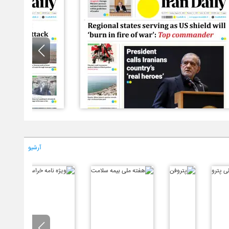
آرشیو