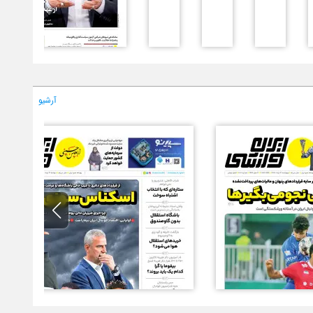
آرشیو