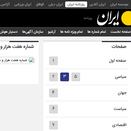
موسسه ایران
ایران آنلاین
روزنامه ایران
ایران دیلی
الوفاق
ایران ورزشی
آژانس
روزنامه
صفحه نخست
تمام شماره ها
تمام ویژه نامه ها
آرشیو
سازمان آگهی‌ها
دستیار هوش
صفحات
شماره هفت هزار و 
۱
صفحه اول
۲
۳
۵
سیاسی
۴
جهان
۶
سیاست
۷
اقتصادی