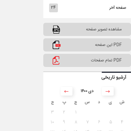
۲۴
صفحه آخر
مشاهده تصویر صفحه
PDF این صفحه
PDF تمام صفحات
آرشیو تاریخی
۱۴۰۰ دی
ش
ی
د
س
چ
پ
ج
۳
۲
۱
۱۰
۹
۸
۷
۶
۵
۴