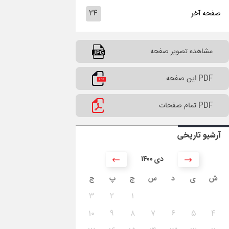
۲۴
صفحه آخر
مشاهده تصویر صفحه
PDF این صفحه
PDF تمام صفحات
آرشیو تاریخی
۱۴۰۰ دی
ش
ی
د
س
چ
پ
ج
۳
۲
۱
۱۰
۹
۸
۷
۶
۵
۴